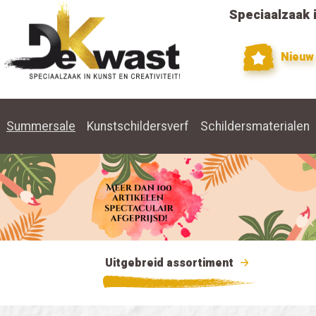
Speciaalzaak i
Nieuw
Summersale
Kunstschildersverf
Schildersmaterialen
Uitgebreid assortiment