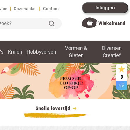
|
|
Inloggen
vice
Onze winkel
Contact
Winkelmand
Vormen &
Diversen
's
Kralen
Hobbyverven
Gieten
Creatief
9
Snelle levertijd