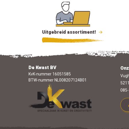
Uitgebreid assortiment!
De Kwast BV
Onz
KvK-nummer 16051585
Vugh
BTW-nummer NL008207124B01
5211
085-