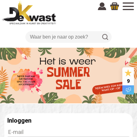
918
9
Inloggen
E-mail